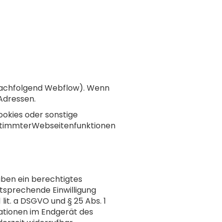
A (nachfolgend Webflow). Wenn
-Adressen.
ookies oder sonstige
bestimmterWebseitenfunktionen
aben ein berechtigtes
ntsprechende Einwilligung
lit. a DSGVO und § 25 Abs. 1
mationen im Endgerät des