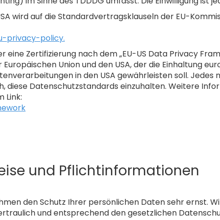
inting) im Sinne des TDDDG umfasst. Die Einwilligung ist je
SA wird auf die Standardvertragsklauseln der EU-Kommissi
-privacy-policy.
 eine Zertifizierung nach dem „EU-US Data Privacy Frame
uropäischen Union und den USA, der die Einhaltung eur
enverarbeitungen in den USA gewährleisten soll. Jedes n
, diese Datenschutzstandards einzuhalten. Weitere Infor
 Link:
mework
ise und Pflichtinformationen
ehmen den Schutz Ihrer persönlichen Daten sehr ernst. W
traulich und entsprechend den gesetzlichen Datenschut